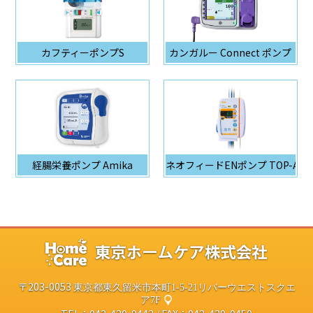
カフティーポンプS
カンガルー Connect ポンプ
経腸栄養ポンプ Amika
ネオフィードENポンプ TOP-A60
〒203-0053
東京都東久留米市本町1-5-21リバーウエストスクエ
ア7F