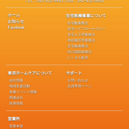
TEL：042-420-9443 / FAX：042-420-9450
在宅医療事業について
ホーム
お知らせ
在宅酸素療法
Facebook
在宅ハイフローセラピー
在宅人工呼吸療法
持続陽圧呼吸療法
在宅輸液療法
自己調節鎮痛法
レンタル販売
東京ホームケアについて
サポート
会社情報
お問い合わせ
地域支援活動
会員専用ページ
各種イベント情報
関連会社
採用情報
営業所
営業本部